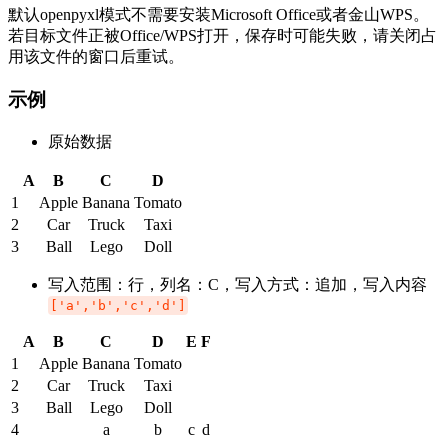
默认openpyxl模式不需要安装Microsoft Office或者金山WPS。
若目标文件正被Office/WPS打开，保存时可能失败，请关闭占
用该文件的窗口后重试。
示例
原始数据
A
B
C
D
1
Apple
Banana
Tomato
2
Car
Truck
Taxi
3
Ball
Lego
Doll
写入范围：行，列名：C，写入方式：追加，写入内容
['a','b','c','d']
A
B
C
D
E
F
1
Apple
Banana
Tomato
2
Car
Truck
Taxi
3
Ball
Lego
Doll
4
a
b
c
d