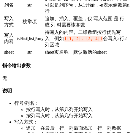
列名
str
可以是列序号，从1开始，-n表示倒数第n
行
写入
追加、插入、覆盖，仅 写入范围 是 行
枚举项
方式
或 列 时需要该参数
待写入的内容。二维数组按行优先写
写入
list/list[list]/any
入，例如
会写入2行2
[[1, 2], [3, 4]]
内容
列区域
sheet
str
sheet页名称，默认激活的sheet
指令输出参数
无
说明
行号/列名：
按行写入时，从第几列开始写入
按列写入时，从第几行开始写入
写入方式：
追加：在最后一行、列后面添加一行、列数据