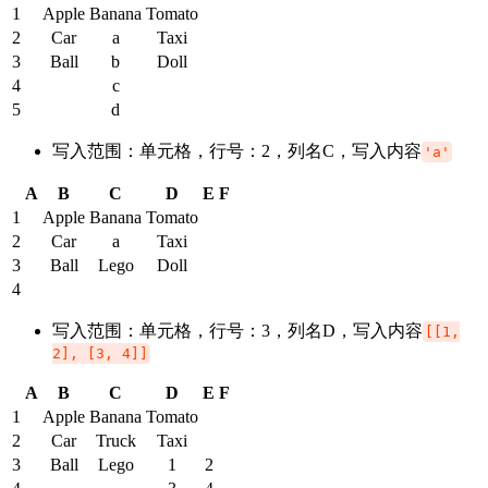
1
Apple
Banana
Tomato
2
Car
a
Taxi
3
Ball
b
Doll
4
c
5
d
写入范围：单元格，行号：2，列名C，写入内容
'a'
A
B
C
D
E
F
1
Apple
Banana
Tomato
2
Car
a
Taxi
3
Ball
Lego
Doll
4
写入范围：单元格，行号：3，列名D，写入内容
[[1,
2], [3, 4]]
A
B
C
D
E
F
1
Apple
Banana
Tomato
2
Car
Truck
Taxi
3
Ball
Lego
1
2