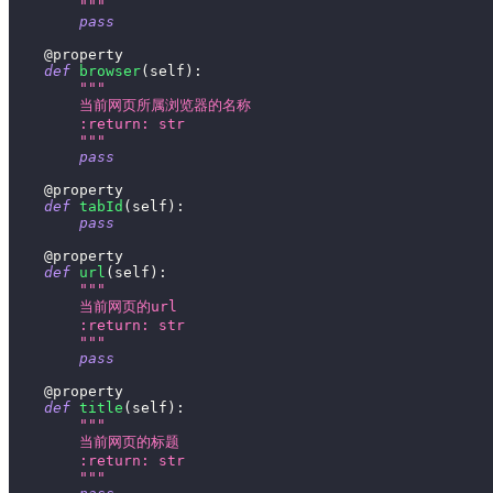
        """
pass
@property
def
browser
(
self
)
:
"""
        当前网页所属浏览器的名称
        :return: str
        """
pass
@property
def
tabId
(
self
)
:
pass
@property
def
url
(
self
)
:
"""
        当前网页的url
        :return: str
        """
pass
@property
def
title
(
self
)
:
"""
        当前网页的标题
        :return: str
        """