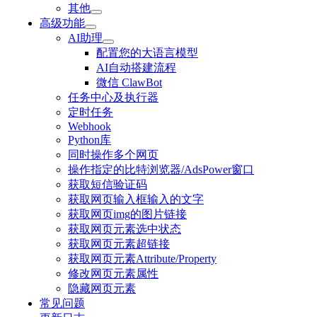
其他
高级功能
AI助理
配置您的大语言模型
AI自动搭建流程
微信 ClawBot
任务中心及执行器
定时任务
Webhook
Python库
同时操作多个网页
操作指定的比特浏览器/AdsPower窗口
获取短信验证码
获取网页输入框输入的文字
获取网页img的图片链接
获取网页元素选中状态
获取网页元素超链接
获取网页元素Attribute/Property
修改网页元素属性
隐藏网页元素
常见问题