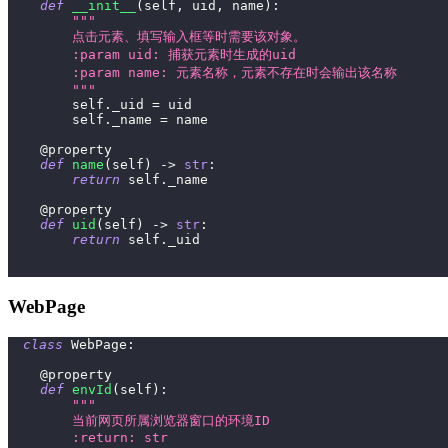
def
__init__
(
self
,
 uid
,
 name
)
:
"""
        点击元素、填写输入框等时需要该对象。
        :param uid: 捕获元素时生成的uid
        :param name: 元素名称，元素不存在时会输出该名称
        """
        self
.
_uid 
=
 uid
        self
.
_name 
=
 name
@property
def
name
(
self
)
-
>
str
:
return
 self
.
_name
@property
def
uid
(
self
)
-
>
str
:
return
 self
.
_uid
WebPage
class
WebPage
:
@property
def
envId
(
self
)
:
"""
        当前网页所属浏览器窗口的环境ID
        :return: str