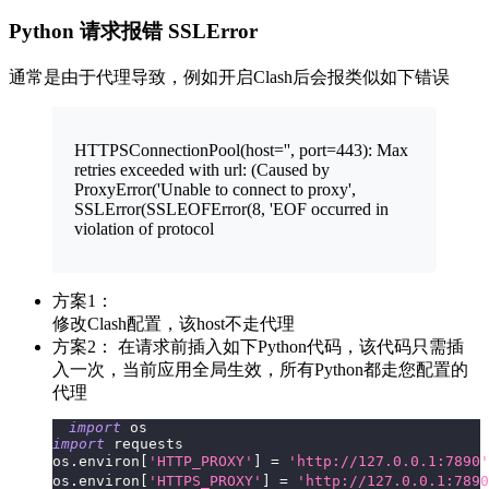
Python 请求报错 SSLError
通常是由于代理导致，例如开启Clash后会报类似如下错误
HTTPSConnectionPool(host='', port=443): Max
retries exceeded with url: (Caused by
ProxyError('Unable to connect to proxy',
SSLError(SSLEOFError(8, 'EOF occurred in
violation of protocol
方案1：
修改Clash配置，该host不走代理
方案2： 在请求前插入如下Python代码，该代码只需插
入一次，当前应用全局生效，所有Python都走您配置的
代理
import
 os
import
 requests
os
.
environ
[
'HTTP_PROXY'
]
=
'http://127.0.0.1:7890'
os
.
environ
[
'HTTPS_PROXY'
]
=
'http://127.0.0.1:7890