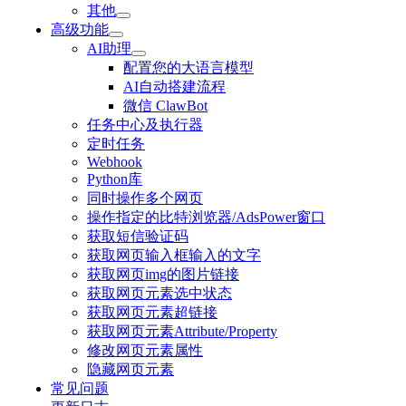
其他
高级功能
AI助理
配置您的大语言模型
AI自动搭建流程
微信 ClawBot
任务中心及执行器
定时任务
Webhook
Python库
同时操作多个网页
操作指定的比特浏览器/AdsPower窗口
获取短信验证码
获取网页输入框输入的文字
获取网页img的图片链接
获取网页元素选中状态
获取网页元素超链接
获取网页元素Attribute/Property
修改网页元素属性
隐藏网页元素
常见问题