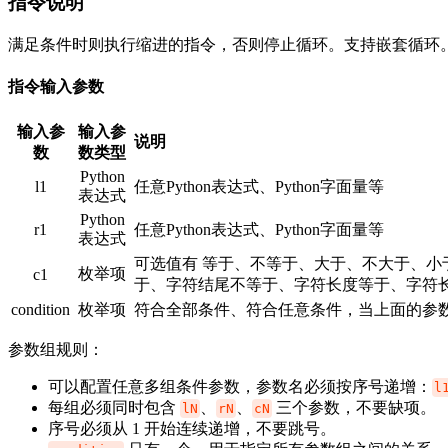
指令说明
满足条件时则执行缩进的指令，否则停止循环。支持嵌套循环
指令输入参数
输入参
输入参
说明
数
数类型
Python
l1
任意Python表达式、Python字面量等
表达式
Python
r1
任意Python表达式、Python字面量等
表达式
可选值有 等于、不等于、大于、不大于、
枚举项
c1
于、字符结尾不等于、字符长度等于、字符
condition
枚举项
符合全部条件、符合任意条件，当上面的参
参数组规则：
可以配置任意多组条件参数，参数名必须按序号递增：
l
每组必须同时包含
、
、
三个参数，不要缺项。
lN
rN
cN
序号必须从 1 开始连续递增，不要跳号。