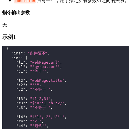
只有一个，用于指定所有参数组之间的关系。
condition
指令输出参数
无
示例1
{
"ins"
:
"条件循环"
,
"in"
:
{
"l1"
:
"webPage.url"
,
"r1"
:
"'qyrpa.com'"
,
"c1"
:
"'等于'"
,
"l2"
:
"webPage.title"
,
"r2"
:
"''"
,
"c2"
:
"'不等于'"
,
"l3"
:
"[1,2,3]"
,
"r3"
:
"{'a':1,'b':2}"
,
"c3"
:
"'不等于'"
,
"l4"
:
"['1','2','3']"
,
"r4"
:
"'2'"
,
"c4"
:
"'包含'"
,