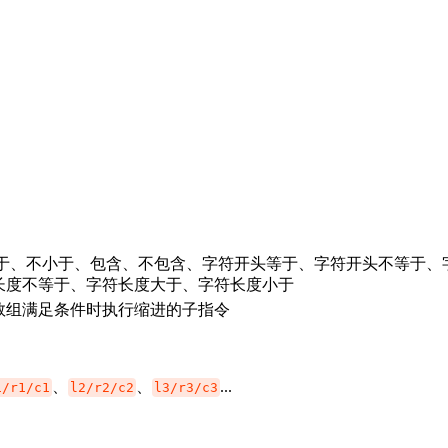
。
小于、不小于、包含、不包含、字符开头等于、字符开头不等于、
长度不等于、字符长度大于、字符长度小于
数组满足条件时执行缩进的子指令
、
、
...
1/r1/c1
l2/r2/c2
l3/r3/c3