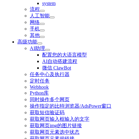
system
流程
人工智能
网络
手机
其他
高级功能
AI助理
配置您的大语言模型
AI自动搭建流程
微信 ClawBot
任务中心及执行器
定时任务
Webhook
Python库
同时操作多个网页
操作指定的比特浏览器/AdsPower窗口
获取短信验证码
获取网页输入框输入的文字
获取网页img的图片链接
获取网页元素选中状态
获取网页元素超链接