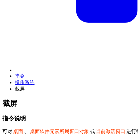
指令
操作系统
截屏
截屏
指令说明
可对
桌面
、
桌面软件元素所属窗口对象
或
当前激活窗口
进行