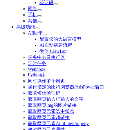
验证码
网络
手机
其他
高级功能
AI助理
配置您的大语言模型
AI自动搭建流程
微信 ClawBot
任务中心及执行器
定时任务
Webhook
Python库
同时操作多个网页
操作指定的比特浏览器/AdsPower窗口
获取短信验证码
获取网页输入框输入的文字
获取网页img的图片链接
获取网页元素选中状态
获取网页元素超链接
获取网页元素Attribute/Property
修改网页元素属性