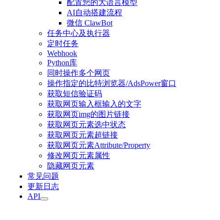
配置您的大语言模型
AI自动搭建流程
微信 ClawBot
任务中心及执行器
定时任务
Webhook
Python库
同时操作多个网页
操作指定的比特浏览器/AdsPower窗口
获取短信验证码
获取网页输入框输入的文字
获取网页img的图片链接
获取网页元素选中状态
获取网页元素超链接
获取网页元素Attribute/Property
修改网页元素属性
隐藏网页元素
常见问题
更新日志
API