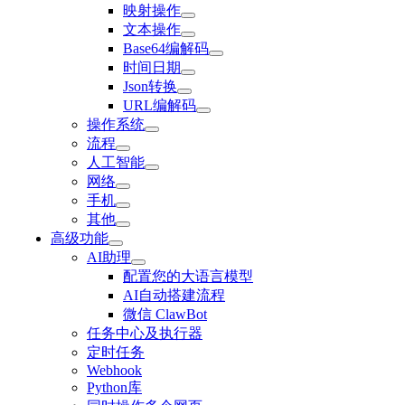
映射操作
文本操作
Base64编解码
时间日期
Json转换
URL编解码
操作系统
流程
人工智能
网络
手机
其他
高级功能
AI助理
配置您的大语言模型
AI自动搭建流程
微信 ClawBot
任务中心及执行器
定时任务
Webhook
Python库