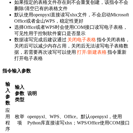
如果指定的表格文件存在则不会重复创建，该指令不会
删除/清空已有的表格文件
默认使用openpyxl直接读写xlsx文件，不会启动Microsoft
Office或者金山WPS，稳定性更好
选择Office或者WPS时会使用COM接口读写电子表格，
可见性用于控制软件窗口是否显示
数据读写完成后建议通过
关闭电子表格
指令关闭表格，
关闭后可以减少内存占用，关闭后无法读写电子表格数
据，若需要再次读写可以使用
打开/新建表格
指令重新
打开电子表格
指令输入参数
输
输入
入
参数
说明
参
类型
数
应
用
枚举
openpyxl、WPS、Office。默认openpyxl，使用
程
项
Python库直接读写xlsx；WPS/Office使用COM接口
序