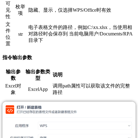
可
枚举
见
隐藏、显示，仅选择WPS/Office时有效
项
性
文
电子表格文件的路径，例如C:\xx.xlsx，当使用相
件
对路径时会保存到 当前电脑用户/Documents/RPA
str
位
目录下
置
指令输出参数
输出参
输出参数类
说明
数
型
Excel对
调用path属性可以获取该文件的完整
ExcelApp
象
路径