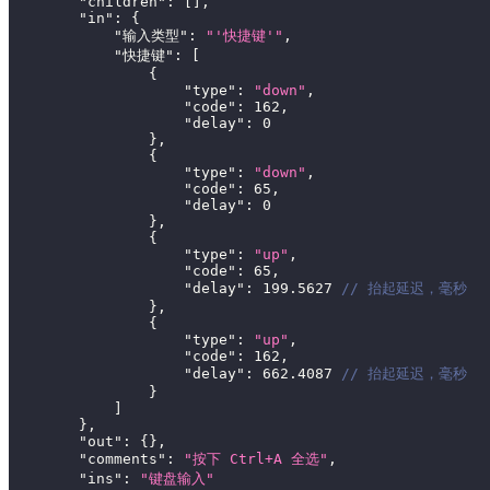
"children"
:
[
]
,
"in"
:
{
"输入类型"
:
"'快捷键'"
,
"快捷键"
:
[
{
"type"
:
"down"
,
"code"
:
162
,
"delay"
:
0
}
,
{
"type"
:
"down"
,
"code"
:
65
,
"delay"
:
0
}
,
{
"type"
:
"up"
,
"code"
:
65
,
"delay"
:
199.5627
// 抬起延迟，毫秒
}
,
{
"type"
:
"up"
,
"code"
:
162
,
"delay"
:
662.4087
// 抬起延迟，毫秒
}
]
}
,
"out"
:
{
}
,
"comments"
:
"按下 Ctrl+A 全选"
,
"ins"
:
"键盘输入"