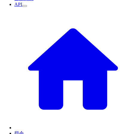
API
指令