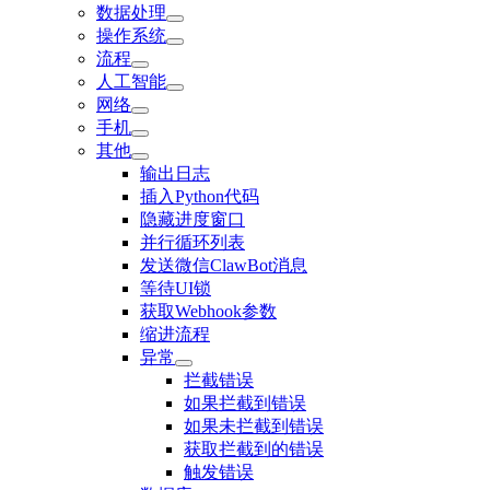
数据处理
操作系统
流程
人工智能
网络
手机
其他
输出日志
插入Python代码
隐藏进度窗口
并行循环列表
发送微信ClawBot消息
等待UI锁
获取Webhook参数
缩进流程
异常
拦截错误
如果拦截到错误
如果未拦截到错误
获取拦截到的错误
触发错误