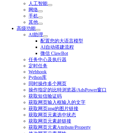
人工智能
网络
手机
其他
高级功能
AI助理
配置您的大语言模型
AI自动搭建流程
微信 ClawBot
任务中心及执行器
定时任务
Webhook
Python库
同时操作多个网页
操作指定的比特浏览器/AdsPower窗口
获取短信验证码
获取网页输入框输入的文字
获取网页img的图片链接
获取网页元素选中状态
获取网页元素超链接
获取网页元素Attribute/Property