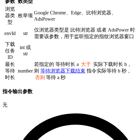
参数
数类型
浏览
Google Chrome、Edge、比特浏览器、
器类
枚举项
AdsPower
型
仅浏览器类型是 比特浏览器 或者 AdsPower 时
envId
str
需要该参数，用于监听指定的指纹浏览器窗口
下载
int 或
任务
str
ID
最长
若指定的 等待时长 a
大于
实际下载时长 b，
等待
number
则
等待浏览器下载结束
指令实际等待 b 秒，
时长
否则
等待 a 秒
指令输出参数
无