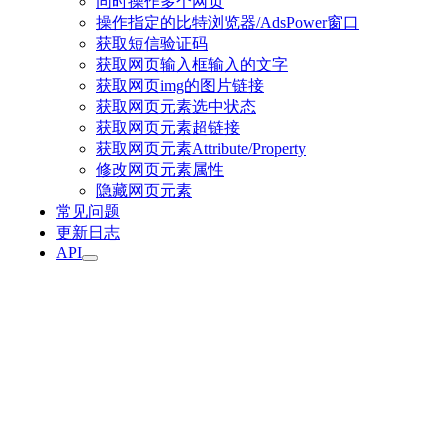
同时操作多个网页
操作指定的比特浏览器/AdsPower窗口
获取短信验证码
获取网页输入框输入的文字
获取网页img的图片链接
获取网页元素选中状态
获取网页元素超链接
获取网页元素Attribute/Property
修改网页元素属性
隐藏网页元素
常见问题
更新日志
API