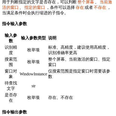
用于判断指定的文字是否存在，可以判断
整个屏幕
、
当前激
活的窗口
、
指定的窗口
，条件可以选择
存在
或者
不存在
，
当满足条件时会执行缩进的子指令。
指令输入参数
输入参
输入参数类型
说明
数
识别精
标准、高精度，建议使用高精度，
枚举项
度
识别准确率更高
搜索范
整个屏幕、当前激活的窗口、指定
枚举项
围
窗口
窗口对
仅搜索范围是指定窗口时需要该参
WindowInstance
象
数
待查找
str
文字
是否存
枚举项
存在、不存在
在
指令输出参数