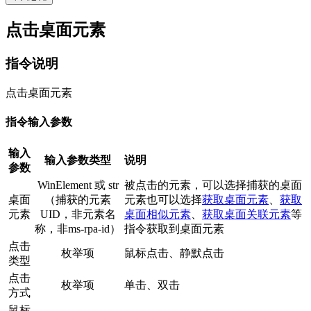
点击桌面元素
指令说明
点击桌面元素
指令输入参数
输入
输入参数类型
说明
参数
WinElement 或 str
被点击的元素，可以选择捕获的桌面
桌面
（捕获的元素
元素也可以选择
获取桌面元素
、
获取
元素
UID，非元素名
桌面相似元素
、
获取桌面关联元素
等
称，非ms-rpa-id）
指令获取到桌面元素
点击
枚举项
鼠标点击、静默点击
类型
点击
枚举项
单击、双击
方式
鼠标