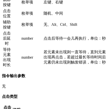
枚举项
左键、右键
按键
点击
枚举项
随机、中间
位置
辅助
枚举项
无、Alt、Ctrl、Shift
按键
点击
后延
number
点击后等待一会儿再执行，单位：秒
时
等待
若元素未出现则一直等待，直到元素
元素
出现再点击，若超过最长等待时间后
number
出现
元素仍未出现则触发错误，单位：秒
时长
指令输出参数
无
点击类型
点击