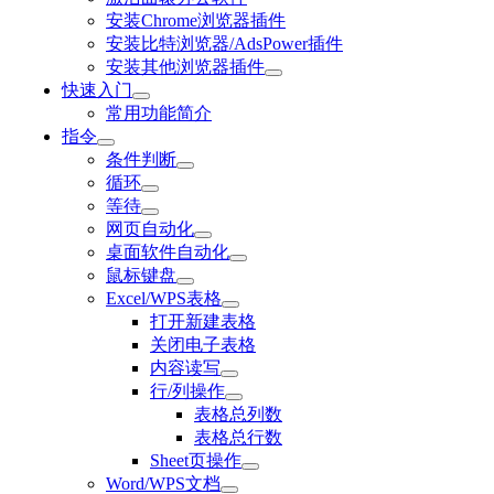
安装Chrome浏览器插件
安装比特浏览器/AdsPower插件
安装其他浏览器插件
快速入门
常用功能简介
指令
条件判断
循环
等待
网页自动化
桌面软件自动化
鼠标键盘
Excel/WPS表格
打开新建表格
关闭电子表格
内容读写
行/列操作
表格总列数
表格总行数
Sheet页操作
Word/WPS文档