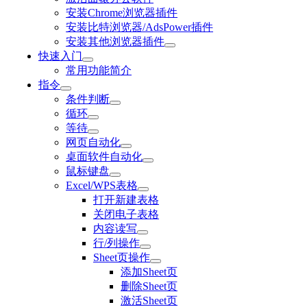
安装Chrome浏览器插件
安装比特浏览器/AdsPower插件
安装其他浏览器插件
快速入门
常用功能简介
指令
条件判断
循环
等待
网页自动化
桌面软件自动化
鼠标键盘
Excel/WPS表格
打开新建表格
关闭电子表格
内容读写
行/列操作
Sheet页操作
添加Sheet页
删除Sheet页
激活Sheet页