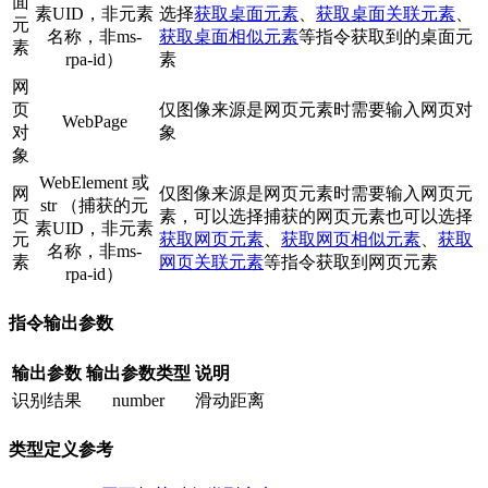
面
素UID，非元素
选择
获取桌面元素
、
获取桌面关联元素
、
元
名称，非ms-
获取桌面相似元素
等指令获取到的桌面元
素
rpa-id）
素
网
页
仅图像来源是网页元素时需要输入网页对
WebPage
对
象
象
WebElement 或
网
仅图像来源是网页元素时需要输入网页元
str （捕获的元
页
素，可以选择捕获的网页元素也可以选择
素UID，非元素
元
获取网页元素
、
获取网页相似元素
、
获取
名称，非ms-
素
网页关联元素
等指令获取到网页元素
rpa-id）
指令输出参数
输出参数
输出参数类型
说明
识别结果
number
滑动距离
类型定义参考