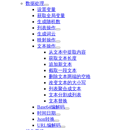
数据处理
设置变量
获取全局变量
生成随机数
列表操作
生成词云
映射操作
文本操作
从文本中提取内容
获取文本长度
追加新文本
截取一段文本
删除文本两端的空格
改变文本的大小写
列表聚合成文本
文本分割成列表
文本替换
Base64编解码
时间日期
Json转换
URL编解码