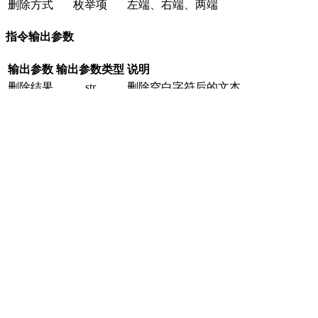
删除方式
枚举项
左端、右端、两端
指令输出参数
输出参数
输出参数类型
说明
删除结果
str
删除空白字符后的文本
注意
该指令只删除文本边缘的空白字符，不会删除文本中间的空格。
生成注意
只删除文本两端空白，不处理中间空白。
上一页
截取一段文本
下一页
改变文本的大小写