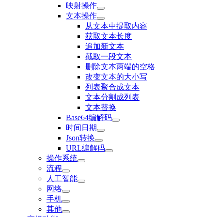
映射操作
文本操作
从文本中提取内容
获取文本长度
追加新文本
截取一段文本
删除文本两端的空格
改变文本的大小写
列表聚合成文本
文本分割成列表
文本替换
Base64编解码
时间日期
Json转换
URL编解码
操作系统
流程
人工智能
网络
手机
其他