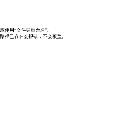
应使用“文件夹重命名”。
路径已存在会报错，不会覆盖。
最后
于
202
066213号-6