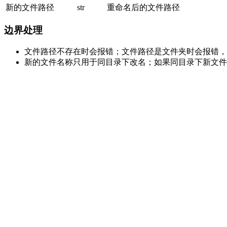
新的文件路径
str
重命名后的文件路径
边界处理
文件路径不存在时会报错；文件路径是文件夹时会报错，
新的文件名称只用于同目录下改名；如果同目录下新文件
生成注意
只修改文件名，不用于移动文件到其他目录。
上一页
移动文件
下一页
等待文件
指令说明
边界处理
生成注意
Copyright © 2026 杭州茉思网络科技有限责任公司
浙ICP备2024