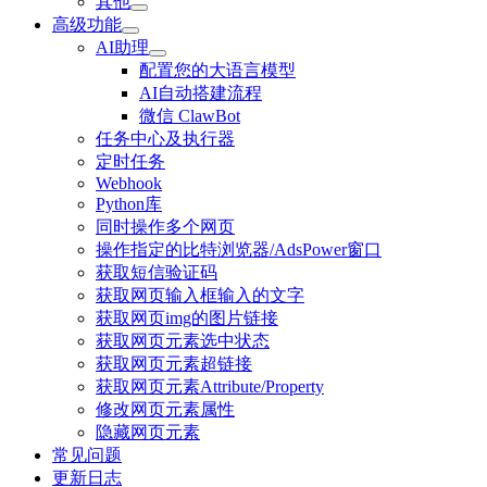
其他
高级功能
AI助理
配置您的大语言模型
AI自动搭建流程
微信 ClawBot
任务中心及执行器
定时任务
Webhook
Python库
同时操作多个网页
操作指定的比特浏览器/AdsPower窗口
获取短信验证码
获取网页输入框输入的文字
获取网页img的图片链接
获取网页元素选中状态
获取网页元素超链接
获取网页元素Attribute/Property
修改网页元素属性
隐藏网页元素
常见问题
更新日志