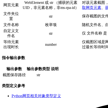
WebElement 或 str （捕获的元素
对该元素截图
网页元素
UID，非元素名称，非ms-rpa-id）
取网页元素
、
文件夹位
保存截图的文
str
置
文件名称
枚举项
随机文件名、
自定义文
仅 文件名称 
str
件名
等待元素
仅截图区域是
number
出现时长
过最长等待时
指令输出参数
输出参数
输出参数类型
说明
截图保存路径
str
类型定义参考
Python网页相关对象类型定义