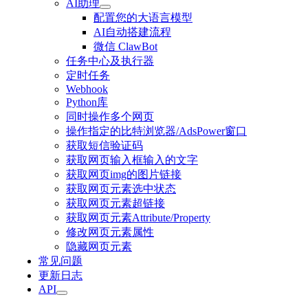
AI助理
配置您的大语言模型
AI自动搭建流程
微信 ClawBot
任务中心及执行器
定时任务
Webhook
Python库
同时操作多个网页
操作指定的比特浏览器/AdsPower窗口
获取短信验证码
获取网页输入框输入的文字
获取网页img的图片链接
获取网页元素选中状态
获取网页元素超链接
获取网页元素Attribute/Property
修改网页元素属性
隐藏网页元素
常见问题
更新日志
API