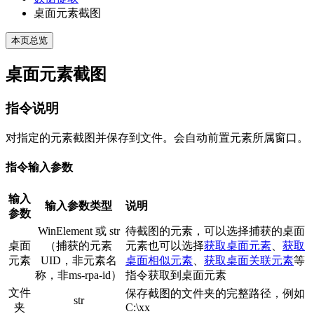
桌面元素截图
本页总览
桌面元素截图
指令说明
对指定的元素截图并保存到文件。会自动前置元素所属窗口。
指令输入参数
输入
输入参数类型
说明
参数
WinElement 或 str
待截图的元素，可以选择捕获的桌面
桌面
（捕获的元素
元素也可以选择
获取桌面元素
、
获取
元素
UID，非元素名
桌面相似元素
、
获取桌面关联元素
等
称，非ms-rpa-id）
指令获取到桌面元素
文件
保存截图的文件夹的完整路径，例如
str
夹
C:\xx