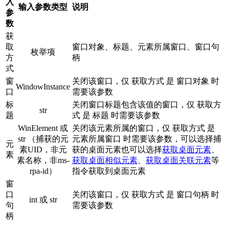
入
输入参数类型
说明
参
数
获
取
窗口对象、标题、元素所属窗口、窗口句
枚举项
方
柄
式
窗
关闭该窗口，仅 获取方式 是 窗口对象 时
WindowInstance
口
需要该参数
标
关闭窗口标题包含该值的窗口，仅 获取方
str
题
式 是 标题 时需要该参数
WinElement 或
关闭该元素所属的窗口，仅 获取方式 是
str （捕获的元
元素所属窗口 时需要该参数，可以选择捕
元
素UID，非元
获的桌面元素也可以选择
获取桌面元素
、
素
素名称，非ms-
获取桌面相似元素
、
获取桌面关联元素
等
rpa-id）
指令获取到桌面元素
窗
口
关闭该窗口，仅 获取方式 是 窗口句柄 时
int 或 str
句
需要该参数
柄