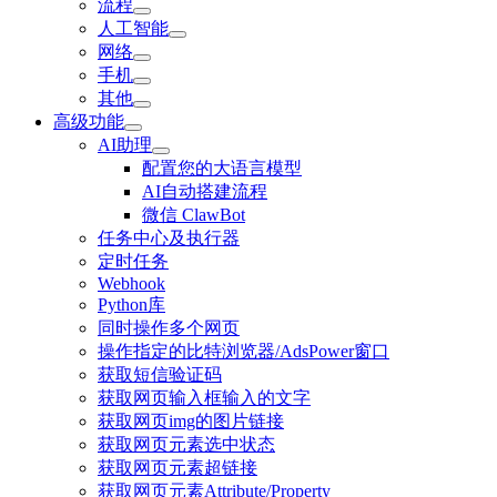
流程
人工智能
网络
手机
其他
高级功能
AI助理
配置您的大语言模型
AI自动搭建流程
微信 ClawBot
任务中心及执行器
定时任务
Webhook
Python库
同时操作多个网页
操作指定的比特浏览器/AdsPower窗口
获取短信验证码
获取网页输入框输入的文字
获取网页img的图片链接
获取网页元素选中状态
获取网页元素超链接
获取网页元素Attribute/Property