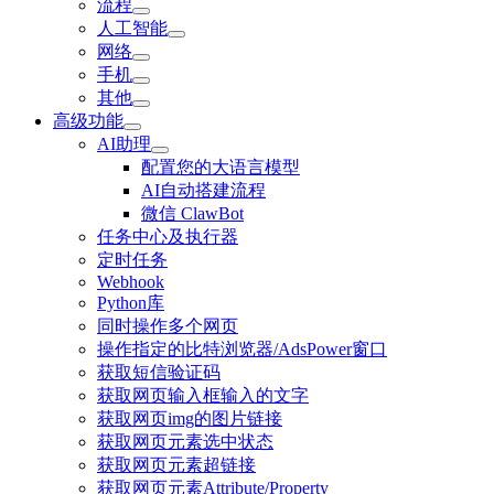
流程
人工智能
网络
手机
其他
高级功能
AI助理
配置您的大语言模型
AI自动搭建流程
微信 ClawBot
任务中心及执行器
定时任务
Webhook
Python库
同时操作多个网页
操作指定的比特浏览器/AdsPower窗口
获取短信验证码
获取网页输入框输入的文字
获取网页img的图片链接
获取网页元素选中状态
获取网页元素超链接
获取网页元素Attribute/Property