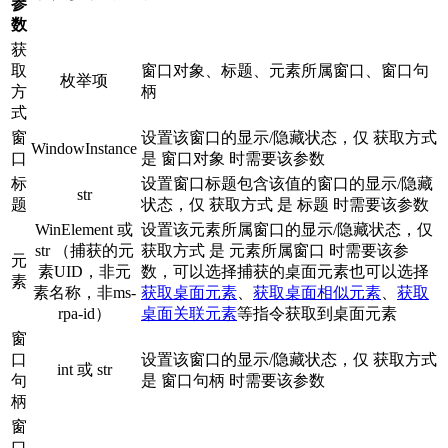
参
数
获
取
窗口对象、标题、元素所属窗口、窗口句
枚举项
方
柄
式
窗
设置该窗口的显示/隐藏状态，仅 获取方式
WindowInstance
口
是 窗口对象 时需要该参数
标
设置窗口标题包含该值的窗口的显示/隐藏
str
题
状态，仅 获取方式 是 标题 时需要该参数
WinElement 或
设置该元素所属窗口的显示/隐藏状态，仅
str （捕获的元
获取方式 是 元素所属窗口 时需要该参
元
素UID，非元
数，可以选择捕获的桌面元素也可以选择
素
素名称，非ms-
获取桌面元素
、
获取桌面相似元素
、
获取
rpa-id）
桌面关联元素
等指令获取到桌面元素
窗
口
设置该窗口的显示/隐藏状态，仅 获取方式
int 或 str
句
是 窗口句柄 时需要该参数
柄
窗
口