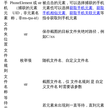
手
PhoneElement 或 str
被点击的元素，可以选择捕获的手机
机
（捕获的元素
元素也可以选择
获取手机元素
、
获取
元
UID，非元素名
手机相似元素
、
获取手机关联元素
等
素
称，非ms-rpa-id）
指令获取到手机元素
文
件
保存截图的目标文件夹绝对路径，例
夹
str
如C:\xx
位
置
文
件
名
枚举项
随机文件名、自定义文件名
规
则
文
件
截图文件名，仅 文件名规则 是 自定
str
名
义文件名 时需要该参数
称
等
待
若元素未出现则一直等待，直到元素
元