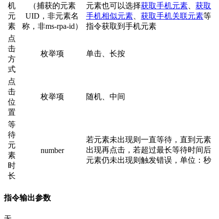
机
（捕获的元素
元素也可以选择
获取手机元素
、
获取
元
UID，非元素名
手机相似元素
、
获取手机关联元素
等
素
称，非ms-rpa-id）
指令获取到手机元素
点
击
枚举项
单击、长按
方
式
点
击
枚举项
随机、中间
位
置
等
待
若元素未出现则一直等待，直到元素
元
出现再点击，若超过最长等待时间后
number
素
元素仍未出现则触发错误，单位：秒
时
长
指令输出参数
无