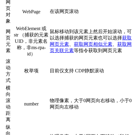
网
页
在该网页滚动
WebPage
对
象
WebElement 或
网
鼠标移动到该元素上然后开始滚动，可
str （捕获的元素
页
以选择捕获的网页元素也可以选择
获取
UID，非元素名
元
网页元素
、
获取网页相似元素
、
获取网
称，非ms-rpa-
素
页关联元素
等指令获取到网页元素
id）
滚
动
枚举项
目前仅支持 CDP静默滚动
方
式
横
向
滚
物理像素，大于0网页向右移动，小于0
number
动
网页向左移动
距
离
纵
向