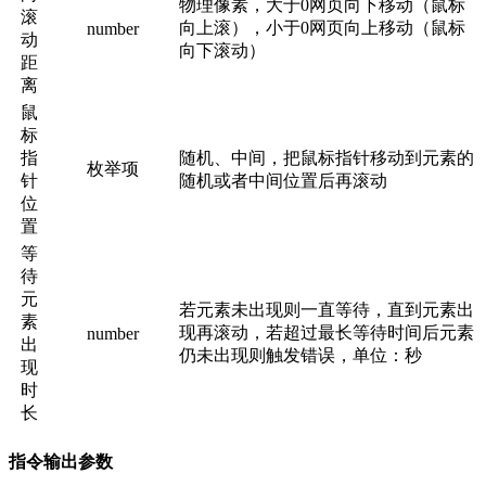
物理像素，大于0网页向下移动（鼠标
滚
向上滚），小于0网页向上移动（鼠标
number
动
向下滚动）
距
离
鼠
标
指
随机、中间，把鼠标指针移动到元素的
枚举项
针
随机或者中间位置后再滚动
位
置
等
待
元
若元素未出现则一直等待，直到元素出
素
现再滚动，若超过最长等待时间后元素
number
出
仍未出现则触发错误，单位：秒
现
时
长
指令输出参数