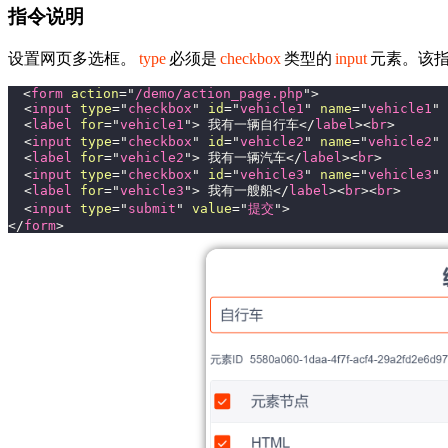
指令说明
设置网页多选框。
type
必须是
checkbox
类型的
input
元素。该指
<
form
action
=
"
/demo/action_page.php
"
>
<
input
type
=
"
checkbox
"
id
=
"
vehicle1
"
name
=
"
vehicle1
"
<
label
for
=
"
vehicle1
"
>
 我有一辆自行车
</
label
>
<
br
>
<
input
type
=
"
checkbox
"
id
=
"
vehicle2
"
name
=
"
vehicle2
"
<
label
for
=
"
vehicle2
"
>
 我有一辆汽车
</
label
>
<
br
>
<
input
type
=
"
checkbox
"
id
=
"
vehicle3
"
name
=
"
vehicle3
"
<
label
for
=
"
vehicle3
"
>
 我有一艘船
</
label
>
<
br
>
<
br
>
<
input
type
=
"
submit
"
value
=
"
提交
"
>
</
form
>