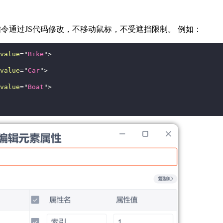
令通过JS代码修改，不移动鼠标，不受遮挡限制。 例如：
value
=
"
Bike
"
>
value
=
"
Car
"
>
value
=
"
Boat
"
>