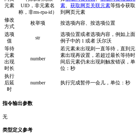
元素
UID，非元素名
素
、
获取网页关联元素
等指令获取
称，非ms-rpa-id）
到网页元素
修改
枚举项
按选项内容、按选项位置
方式
选项
选项位置或者选项内容，例如上面
str
值
例子中的 1 或者 沃尔沃
等待
若元素未出现则一直等待，直到元
元素
素出现再设置，若超过最长等待时
number
出现
间后元素仍未出现则触发错误，单
时长
位：秒
执行
后延
number
执行完成暂停一会儿，单位：秒
时
指令输出参数
无
类型定义参考