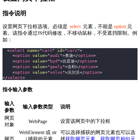
指令说明
设置网页下拉框选项。必须是
select
元素，不能是
option
元
素。该指令通过JS代码修改，不移动鼠标，不受遮挡限制。例
如：
<
select
name
=
"
cars
"
id
=
"
cars
"
>
<
option
value
=
"
audi
"
>
奥迪
</
option
>
<
option
value
=
"
byd
"
>
比亚迪
</
option
>
<
option
value
=
"
geely
"
>
吉利
</
option
>
<
option
value
=
"
volvo
"
>
沃尔沃
</
option
>
</
select
>
指令输入参数
输入
输入参数类型
说明
参数
网页
设置该网页中的下拉框
WebPage
对象
WebElement 或 str
可以选择捕获的网页元素也可以选
网页
（捕获的元素
择
获取网页元素
、
获取网页相似元