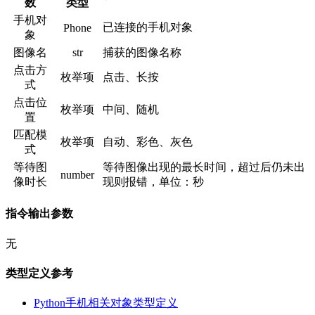
数
类型
手机对
已连接的手机对象
Phone
象
图像名
str
捕获的图像名称
点击方
枚举项
点击、长按
式
点击位
枚举项
中间、随机
置
匹配模
枚举项
自动、彩色、灰色
式
等待图
等待图像出现的最长时间，超过后仍未出
number
像时长
现则报错，单位：秒
指令输出参数
无
类型定义参考
Python手机相关对象类型定义